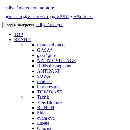
rallye / margot online store
カート : 0
|
マイアカウント
|
会員登録
会員ログイン
rallye / margot
Toggle navigation
TOP
BRAND
mina perhonen
GASA*
gasa*grue
NATIVE VILLAGE
Bilitis dix-sept ans
ANTIPAST
SOWA
mudoca
humoresque
TOWAVASE
Tabrik
Vlas Blomme
BUNON
Shida
evam eva
Lisette
Gauze#