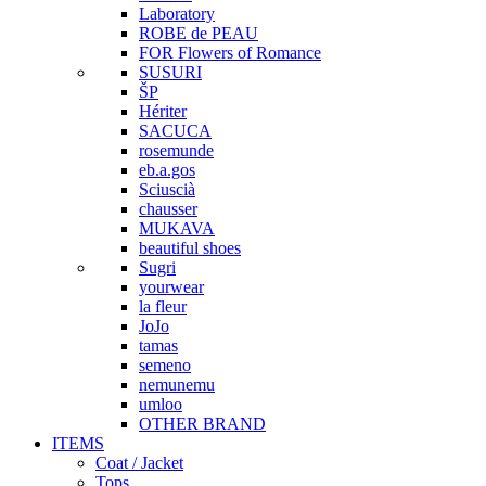
Laboratory
ROBE de PEAU
FOR Flowers of Romance
SUSURI
ŠP
Hériter
SACUCA
rosemunde
eb.a.gos
Sciuscià
chausser
MUKAVA
beautiful shoes
Sugri
yourwear
la fleur
JoJo
tamas
semeno
nemunemu
umloo
OTHER BRAND
ITEMS
Coat / Jacket
Tops