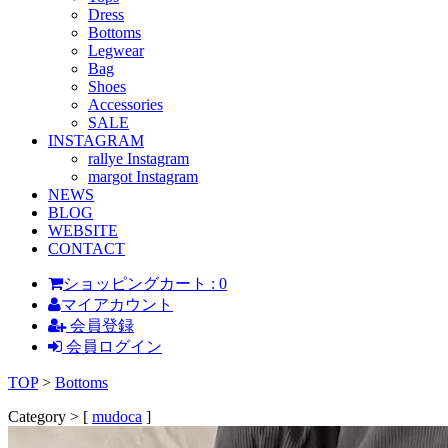
Dress
Bottoms
Legwear
Bag
Shoes
Accessories
SALE
INSTAGRAM
rallye Instagram
margot Instagram
NEWS
BLOG
WEBSITE
CONTACT
ショッピングカート : 0
マイアカウント
会員登録
会員ログイン
TOP
>
Bottoms
Category > [
mudoca
]