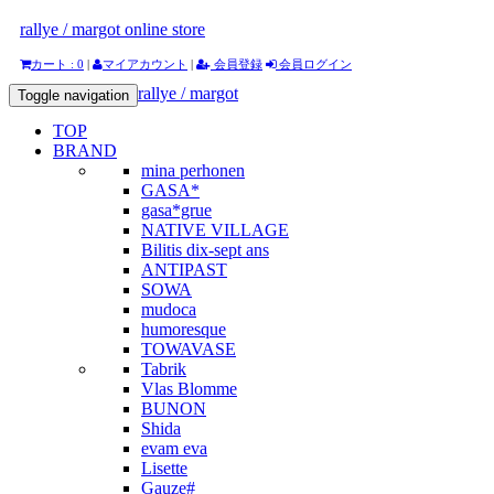
rallye / margot online store
カート : 0
|
マイアカウント
|
会員登録
会員ログイン
rallye / margot
Toggle navigation
TOP
BRAND
mina perhonen
GASA*
gasa*grue
NATIVE VILLAGE
Bilitis dix-sept ans
ANTIPAST
SOWA
mudoca
humoresque
TOWAVASE
Tabrik
Vlas Blomme
BUNON
Shida
evam eva
Lisette
Gauze#