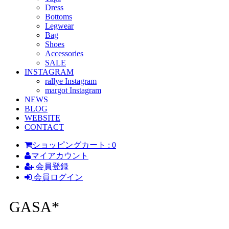
Dress
Bottoms
Legwear
Bag
Shoes
Accessories
SALE
INSTAGRAM
rallye Instagram
margot Instagram
NEWS
BLOG
WEBSITE
CONTACT
ショッピングカート : 0
マイアカウント
会員登録
会員ログイン
GASA*