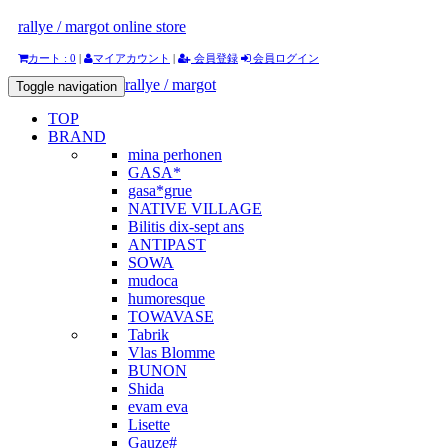
rallye / margot online store
カート : 0
|
マイアカウント
|
会員登録
会員ログイン
rallye / margot
Toggle navigation
TOP
BRAND
mina perhonen
GASA*
gasa*grue
NATIVE VILLAGE
Bilitis dix-sept ans
ANTIPAST
SOWA
mudoca
humoresque
TOWAVASE
Tabrik
Vlas Blomme
BUNON
Shida
evam eva
Lisette
Gauze#