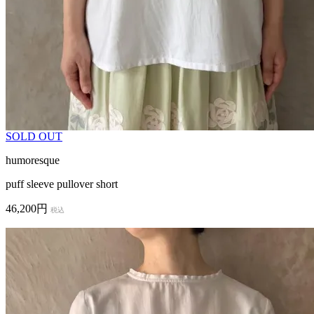
SOLD OUT
humoresque
puff sleeve pullover short
46,200円
税込