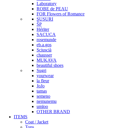
Laboratory
ROBE de PEAU
FOR Flowers of Romance
SUSURI
ŠP
Hériter
SACUCA
rosemunde
eb.a.gos
Sciuscià
chausser
MUKAVA
beautiful shoes
Sugri
yourwear
la fleur
JoJo
tamas
semeno
nemunemu
umloo
OTHER BRAND
ITEMS
Coat / Jacket
Tops