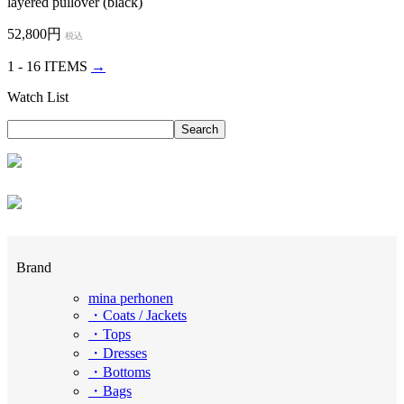
layered pullover (black)
52,800円
税込
1 - 16 ITEMS
→
Watch List
Brand
mina perhonen
・Coats / Jackets
・Tops
・Dresses
・Bottoms
・Bags