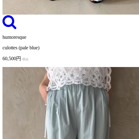
humoresque
culottes (pale blue)
60,500円
税込