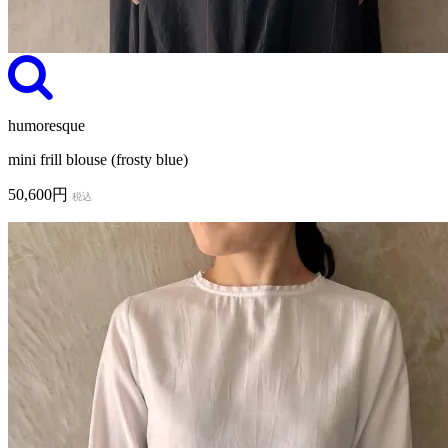
humoresque
mini frill blouse (frosty blue)
50,600円
税込