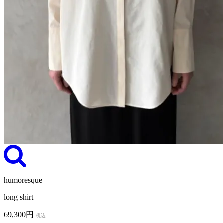
humoresque
long shirt
69,300円
税込