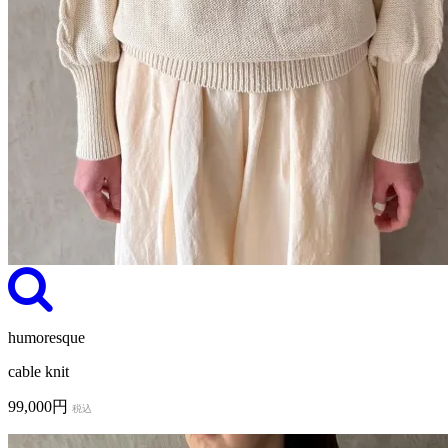
humoresque
cable knit
99,000円
税込