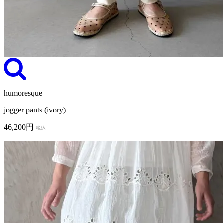
humoresque
jogger pants (ivory)
46,200円
税込