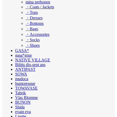
mina perhonen
・Coats / Jackets
・Tops
・Dresses
・Bottoms
・Bags
・Accessories
・Socks
・Shoes
GASA*
gasa*grue
NATIVE VILLAGE
Bilitis dix-sept ans
ANTIPAST
SOWA
mudoca
humoresque
TOWAVASE
Tabrik
Vlas Blomme
BUNON
Shida
evam eva
Lisette