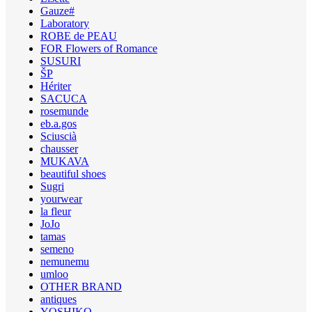
Gauze#
Laboratory
ROBE de PEAU
FOR Flowers of Romance
SUSURI
ŠP
Hériter
SACUCA
rosemunde
eb.a.gos
Sciuscià
chausser
MUKAVA
beautiful shoes
Sugri
yourwear
la fleur
JoJo
tamas
semeno
nemunemu
umloo
OTHER BRAND
antiques
YOSHIKO