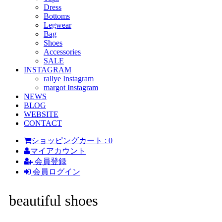
Dress
Bottoms
Legwear
Bag
Shoes
Accessories
SALE
INSTAGRAM
rallye Instagram
margot Instagram
NEWS
BLOG
WEBSITE
CONTACT
ショッピングカート : 0
マイアカウント
会員登録
会員ログイン
beautiful shoes