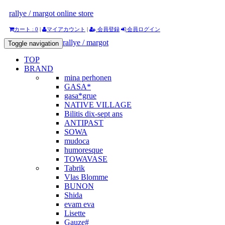
rallye / margot online store
カート : 0
|
マイアカウント
|
会員登録
会員ログイン
rallye / margot
Toggle navigation
TOP
BRAND
mina perhonen
GASA*
gasa*grue
NATIVE VILLAGE
Bilitis dix-sept ans
ANTIPAST
SOWA
mudoca
humoresque
TOWAVASE
Tabrik
Vlas Blomme
BUNON
Shida
evam eva
Lisette
Gauze#