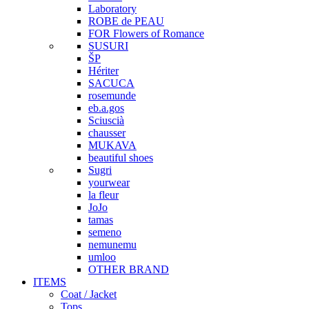
Laboratory
ROBE de PEAU
FOR Flowers of Romance
SUSURI
ŠP
Hériter
SACUCA
rosemunde
eb.a.gos
Sciuscià
chausser
MUKAVA
beautiful shoes
Sugri
yourwear
la fleur
JoJo
tamas
semeno
nemunemu
umloo
OTHER BRAND
ITEMS
Coat / Jacket
Tops