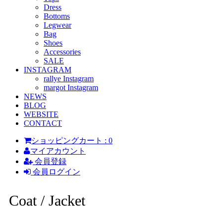
Dress
Bottoms
Legwear
Bag
Shoes
Accessories
SALE
INSTAGRAM
rallye Instagram
margot Instagram
NEWS
BLOG
WEBSITE
CONTACT
ショッピングカート : 0
マイアカウント
会員登録
会員ログイン
Coat / Jacket