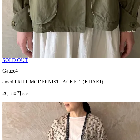
SOLD OUT
Gauze#
ameri FRILL MODERNIST JACKET（KHAKI）
26,180円
税込