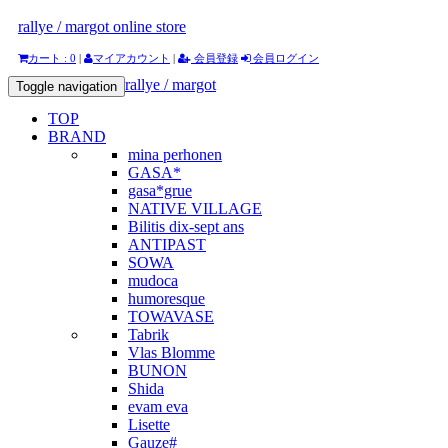
rallye / margot online store
カート : 0
|
マイアカウント
|
会員登録
会員ログイン
rallye / margot
Toggle navigation
TOP
BRAND
mina perhonen
GASA*
gasa*grue
NATIVE VILLAGE
Bilitis dix-sept ans
ANTIPAST
SOWA
mudoca
humoresque
TOWAVASE
Tabrik
Vlas Blomme
BUNON
Shida
evam eva
Lisette
Gauze#