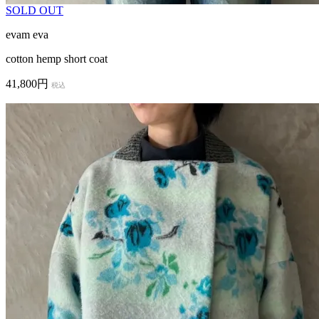
SOLD OUT
evam eva
cotton hemp short coat
41,800円
税込