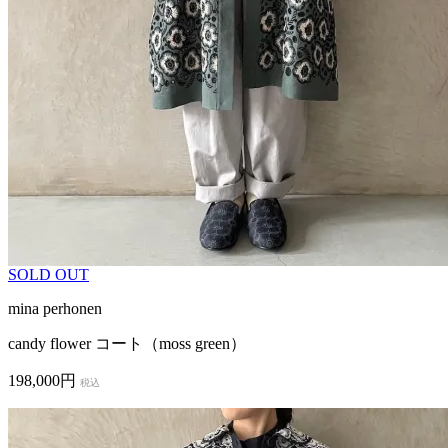
SOLD OUT
mina perhonen
candy flower コート（moss green）
198,000円
税込