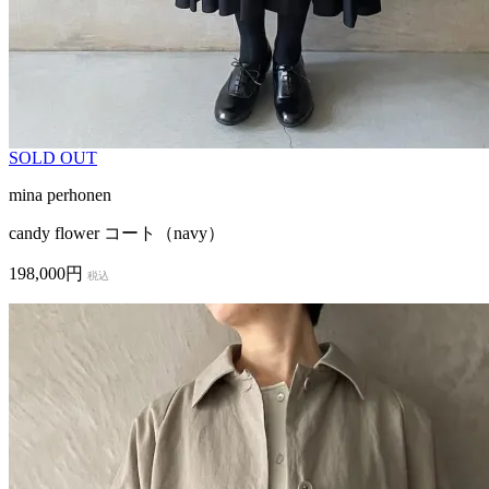
SOLD OUT
mina perhonen
candy flower コート（navy）
198,000円
税込