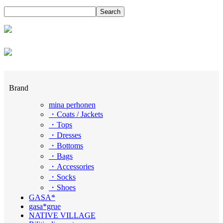
Brand
mina perhonen
・Coats / Jackets
・Tops
・Dresses
・Bottoms
・Bags
・Accessories
・Socks
・Shoes
GASA*
gasa*grue
NATIVE VILLAGE