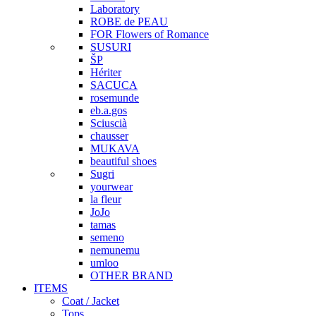
Laboratory
ROBE de PEAU
FOR Flowers of Romance
SUSURI
ŠP
Hériter
SACUCA
rosemunde
eb.a.gos
Sciuscià
chausser
MUKAVA
beautiful shoes
Sugri
yourwear
la fleur
JoJo
tamas
semeno
nemunemu
umloo
OTHER BRAND
ITEMS
Coat / Jacket
Tops