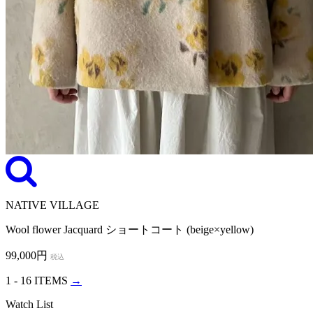
NATIVE VILLAGE
Wool flower Jacquard ショートコート (beige×yellow)
99,000円
税込
1 - 16 ITEMS
→
Watch List