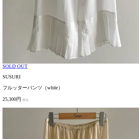
SOLD OUT
SUSURI
フルッターパンツ（white）
25,300円
税込