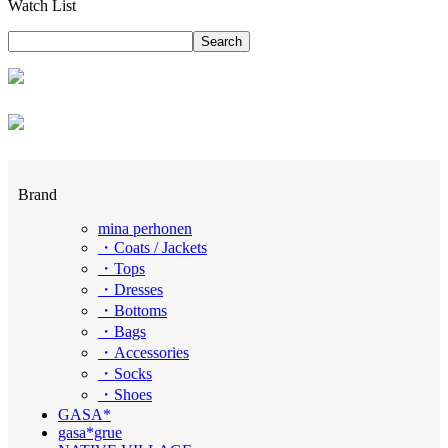
Watch List
Brand
mina perhonen
・Coats / Jackets
・Tops
・Dresses
・Bottoms
・Bags
・Accessories
・Socks
・Shoes
GASA*
gasa*grue