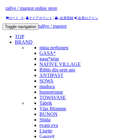
rallye / margot online store
カート : 0
|
マイアカウント
|
会員登録
会員ログイン
rallye / margot
Toggle navigation
TOP
BRAND
mina perhonen
GASA*
gasa*grue
NATIVE VILLAGE
Bilitis dix-sept ans
ANTIPAST
SOWA
mudoca
humoresque
TOWAVASE
Tabrik
Vlas Blomme
BUNON
Shida
evam eva
Lisette
Gauze#