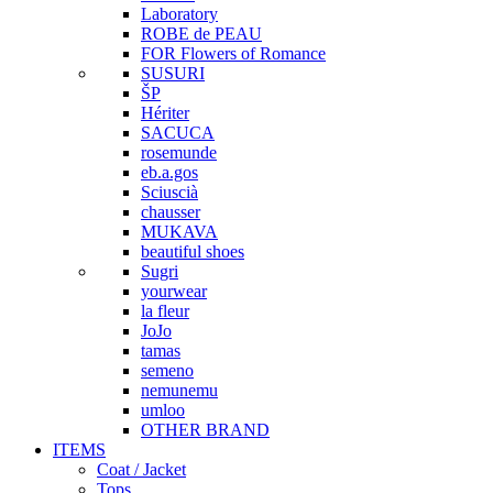
Laboratory
ROBE de PEAU
FOR Flowers of Romance
SUSURI
ŠP
Hériter
SACUCA
rosemunde
eb.a.gos
Sciuscià
chausser
MUKAVA
beautiful shoes
Sugri
yourwear
la fleur
JoJo
tamas
semeno
nemunemu
umloo
OTHER BRAND
ITEMS
Coat / Jacket
Tops