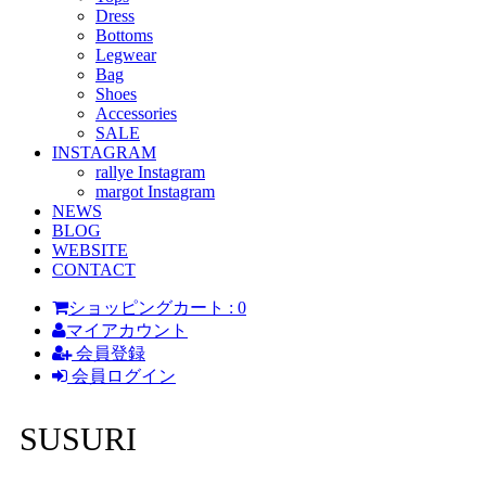
Dress
Bottoms
Legwear
Bag
Shoes
Accessories
SALE
INSTAGRAM
rallye Instagram
margot Instagram
NEWS
BLOG
WEBSITE
CONTACT
ショッピングカート : 0
マイアカウント
会員登録
会員ログイン
SUSURI