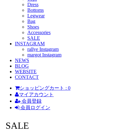
Dress
Bottoms
Legwear
Bag
Shoes
Accessories
SALE
INSTAGRAM
rallye Instagram
margot Instagram
NEWS
BLOG
WEBSITE
CONTACT
ショッピングカート : 0
マイアカウント
会員登録
会員ログイン
SALE