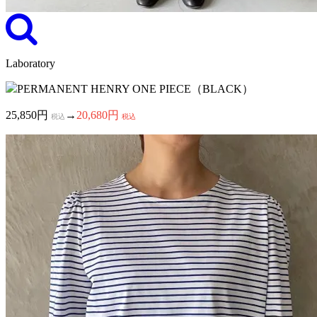
Laboratory
PERMANENT HENRY ONE PIECE（BLACK）
25,850円
→
20,680円
税込
税込