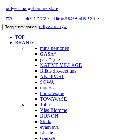
rallye / margot online store
カート : 0
|
マイアカウント
|
会員登録
会員ログイン
rallye / margot
Toggle navigation
TOP
BRAND
mina perhonen
GASA*
gasa*grue
NATIVE VILLAGE
Bilitis dix-sept ans
ANTIPAST
SOWA
mudoca
humoresque
TOWAVASE
Tabrik
Vlas Blomme
BUNON
Shida
evam eva
Lisette
Gauze#