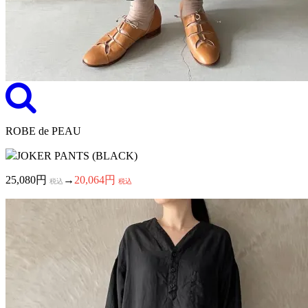
ROBE de PEAU
JOKER PANTS (BLACK)
25,080円
→
20,064円
税込
税込