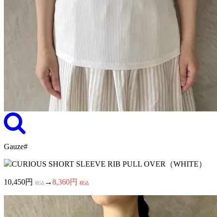
Gauze#
CURIOUS SHORT SLEEVE RIB PULL OVER（WHITE）
10,450円
→
8,360円
税込
税込