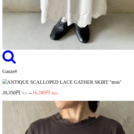
Gauze#
ANTIQUE SCALLOPED LACE GATHER SKIRT "trois"
20,350円
→
16,280円
税込
税込