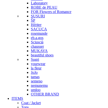
Laboratory
ROBE de PEAU
FOR Flowers of Romance
SUSURI
ŠP
Hériter
SACUCA
rosemunde
eb.a.gos
Sciuscià
chausser
MUKAVA
beautiful shoes
Sugri
yourwear
la fleur
JoJo
tamas
semeno
nemunemu
umloo
OTHER BRAND
ITEMS
Coat / Jacket
Tops