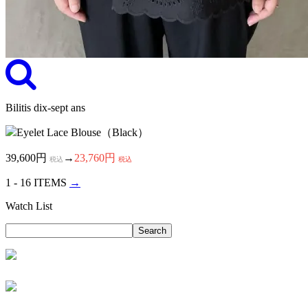
Bilitis dix-sept ans
Eyelet Lace Blouse（Black）
39,600円
→
23,760円
税込
税込
1 - 16 ITEMS
→
Watch List