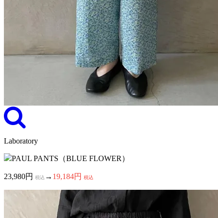
Laboratory
PAUL PANTS（BLUE FLOWER）
23,980円
→
19,184円
税込
税込