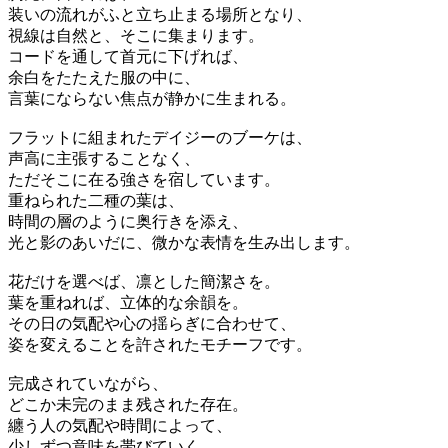
装いの流れがふと立ち止まる場所となり、
視線は自然と、そこに集まります。
コードを通して首元に下げれば、
余白をたたえた服の中に、
言葉にならない焦点が静かに生まれる。
フラットに組まれたデイジーのブーケは、
声高に主張することなく、
ただそこに在る強さを宿しています。
重ねられた二種の葉は、
時間の層のように奥行きを添え、
光と影のあいだに、微かな表情を生み出します。
花だけを選べば、凛とした簡潔さを。
葉を重ねれば、立体的な余韻を。
その日の気配や心の揺らぎに合わせて、
姿を変えることを許されたモチーフです。
完成されていながら、
どこか未完のまま残された存在。
纏う人の気配や時間によって、
少しずつ意味を帯びていく。