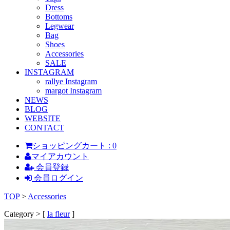
Dress
Bottoms
Legwear
Bag
Shoes
Accessories
SALE
INSTAGRAM
rallye Instagram
margot Instagram
NEWS
BLOG
WEBSITE
CONTACT
ショッピングカート : 0
マイアカウント
会員登録
会員ログイン
TOP
>
Accessories
Category > [
la fleur
]