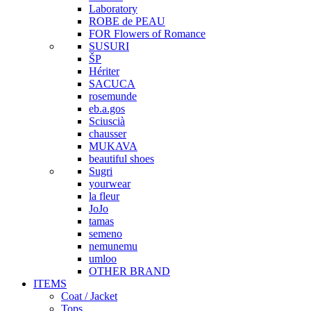
Laboratory
ROBE de PEAU
FOR Flowers of Romance
SUSURI
ŠP
Hériter
SACUCA
rosemunde
eb.a.gos
Sciuscià
chausser
MUKAVA
beautiful shoes
Sugri
yourwear
la fleur
JoJo
tamas
semeno
nemunemu
umloo
OTHER BRAND
ITEMS
Coat / Jacket
Tops