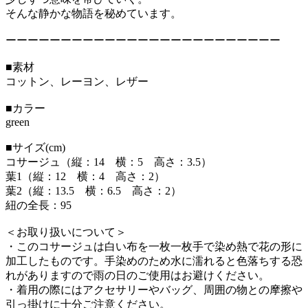
そんな静かな物語を秘めています。
ーーーーーーーーーーーーーーーーーーーーーーーーー
■素材
コットン、レーヨン、レザー
■カラー
green
■サイズ(cm)
コサージュ（縦：14 横：5 高さ：3.5）
葉1（縦：12 横：4 高さ：2）
葉2（縦：13.5 横：6.5 高さ：2）
紐の全長：95
＜お取り扱いについて＞
・このコサージュは白い布を一枚一枚手で染め熱で花の形に
加工したものです。手染めのため水に濡れると色落ちする恐
れがありますので雨の日のご使用はお避けください。
・着用の際にはアクセサリーやバッグ、周囲の物との摩擦や
引っ掛けに十分ご注意ください。