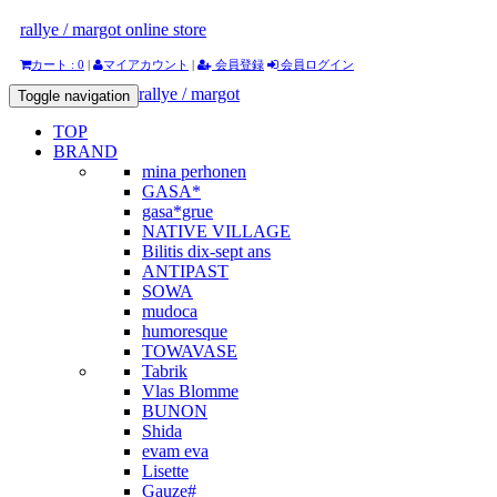
rallye / margot online store
カート : 0
|
マイアカウント
|
会員登録
会員ログイン
rallye / margot
Toggle navigation
TOP
BRAND
mina perhonen
GASA*
gasa*grue
NATIVE VILLAGE
Bilitis dix-sept ans
ANTIPAST
SOWA
mudoca
humoresque
TOWAVASE
Tabrik
Vlas Blomme
BUNON
Shida
evam eva
Lisette
Gauze#