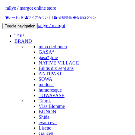
rallye / margot online store
カート : 0
|
マイアカウント
|
会員登録
会員ログイン
rallye / margot
Toggle navigation
TOP
BRAND
mina perhonen
GASA*
gasa*grue
NATIVE VILLAGE
Bilitis dix-sept ans
ANTIPAST
SOWA
mudoca
humoresque
TOWAVASE
Tabrik
Vlas Blomme
BUNON
Shida
evam eva
Lisette
Gauze#