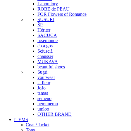
Laboratory
ROBE de PEAU
FOR Flowers of Romance
SUSURI
ŠP
Hériter
SACUCA
rosemunde
eb.a.gos
Sciuscià
chausser
MUKAVA
beautiful shoes
Sugri
yourwear
la fleur
JoJo
tamas
semeno
nemunemu
umloo
OTHER BRAND
ITEMS
Coat / Jacket
Tops