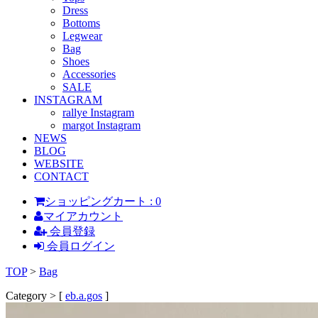
Dress
Bottoms
Legwear
Bag
Shoes
Accessories
SALE
INSTAGRAM
rallye Instagram
margot Instagram
NEWS
BLOG
WEBSITE
CONTACT
ショッピングカート : 0
マイアカウント
会員登録
会員ログイン
TOP
>
Bag
Category > [
eb.a.gos
]