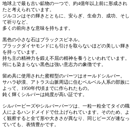
地球上で最も古い鉱物の一つで、約4億年以上前に形成され
たと考えられています。
ジルコンはその輝きとともに、安らぎ、生命力、成功、そし
て祈りなど、
多くの前向きな意味を持ちます。
黒色の小さな石はブラックスピネル。
ブラックダイヤモンドにも引けを取らないほどの美しい輝き
を持っています。
持ち主の精神力を鍛え不屈の精神を養うといわれています。
何にも染まらない黒色は強い意志力の象徴です。
留め具に使用された蜜柑型のパーツはオールドシルバー。
サハラ砂漠、アトラス山脈周辺に住むベルベル人系の部族に
よって、1950年代頃までに作られたもの。
鈍く輝くシルバーは純度が高い証です。
シルバービーズやシルバーパーツは、一粒一粒全てタイの職
人によるハンドメイドで仕上げられています。そのため、よ
く観察すると全て形や大きさが異なり、同じビーズが連なっ
ていても、表情豊かです。