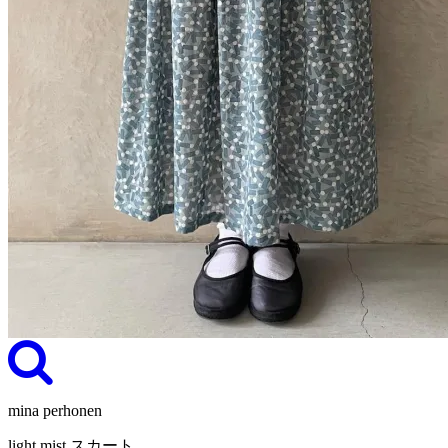
mina perhonen
light mist スカート