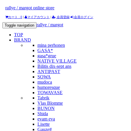
rallye / margot online store
カート : 0
|
マイアカウント
|
会員登録
会員ログイン
rallye / margot
Toggle navigation
TOP
BRAND
mina perhonen
GASA*
gasa*grue
NATIVE VILLAGE
Bilitis dix-sept ans
ANTIPAST
SOWA
mudoca
humoresque
TOWAVASE
Tabrik
Vlas Blomme
BUNON
Shida
evam eva
Lisette
Gauze#