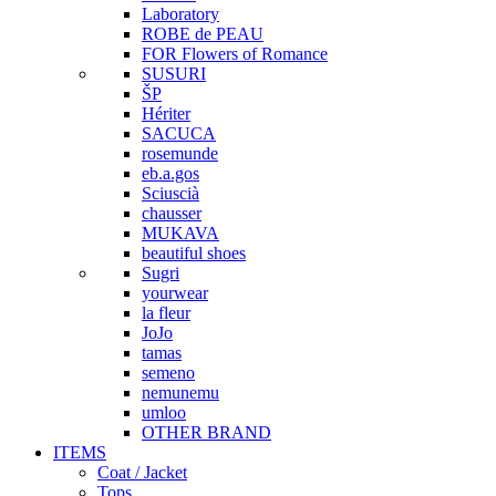
Laboratory
ROBE de PEAU
FOR Flowers of Romance
SUSURI
ŠP
Hériter
SACUCA
rosemunde
eb.a.gos
Sciuscià
chausser
MUKAVA
beautiful shoes
Sugri
yourwear
la fleur
JoJo
tamas
semeno
nemunemu
umloo
OTHER BRAND
ITEMS
Coat / Jacket
Tops