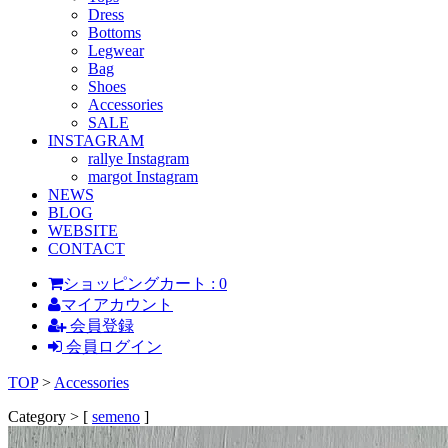
Dress
Bottoms
Legwear
Bag
Shoes
Accessories
SALE
INSTAGRAM
rallye Instagram
margot Instagram
NEWS
BLOG
WEBSITE
CONTACT
ショッピングカート : 0
マイアカウント
会員登録
会員ログイン
TOP
>
Accessories
Category > [
semeno
]