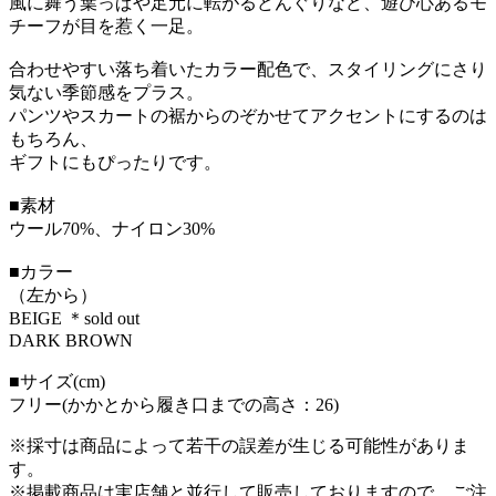
風に舞う葉っぱや足元に転がるどんぐりなど、遊び心あるモ
チーフが目を惹く一足。
合わせやすい落ち着いたカラー配色で、スタイリングにさり
気ない季節感をプラス。
パンツやスカートの裾からのぞかせてアクセントにするのは
もちろん、
ギフトにもぴったりです。
■素材
ウール70%、ナイロン30%
■カラー
（左から）
BEIGE ＊sold out
DARK BROWN
■サイズ(cm)
フリー(かかとから履き口までの高さ：26)
※採寸は商品によって若干の誤差が生じる可能性がありま
す。
※掲載商品は実店舗と並行して販売しておりますので、ご注