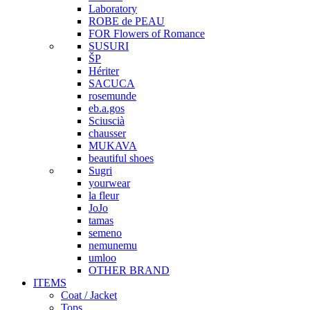
Laboratory
ROBE de PEAU
FOR Flowers of Romance
SUSURI
ŠP
Hériter
SACUCA
rosemunde
eb.a.gos
Sciuscià
chausser
MUKAVA
beautiful shoes
Sugri
yourwear
la fleur
JoJo
tamas
semeno
nemunemu
umloo
OTHER BRAND
ITEMS
Coat / Jacket
Tops