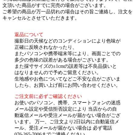
文頂いた商品がすでに完売の場合がございます。
ご希望の商品が万一品切れの場合はその旨ご連絡し、注文を
キャンセルとさせていただきます。
返品について
撮影日の天候などのコンディションにより色味が
正確に反映されなかったり、
またパソコンや携帯端末等により、画面ごとでの
多少の色味の誤差がある場合がございます。
また採寸サイズの±1cmの誤差等は不良品扱いと
はなりませんので予めご留意ください。
生地感やお色についてなどご不安な点がございま
したら、お買い上げ前にお問い合わせください。
ご注文前に必ずご確認ください
お使いのパソコン、携帯、スマートフォンの迷惑
メール設定や受信拒否設定により 当店からの自
動返信メールや受注メールが届かない場合がござ
います。 万一、ご注文より2日以内に自動返信メ
ール、受注メールが届かない場合は 必ず電話
076-265-7006までご連絡ください。