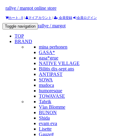
rallye / margot online store
カート : 0
|
マイアカウント
|
会員登録
会員ログイン
rallye / margot
Toggle navigation
TOP
BRAND
mina perhonen
GASA*
gasa*grue
NATIVE VILLAGE
Bilitis dix-sept ans
ANTIPAST
SOWA
mudoca
humoresque
TOWAVASE
Tabrik
Vlas Blomme
BUNON
Shida
evam eva
Lisette
Gauze#