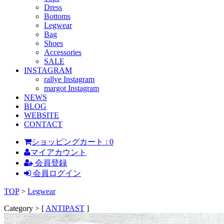
Dress
Bottoms
Legwear
Bag
Shoes
Accessories
SALE
INSTAGRAM
rallye Instagram
margot Instagram
NEWS
BLOG
WEBSITE
CONTACT
ショッピングカート : 0
マイアカウント
会員登録
会員ログイン
TOP
>
Legwear
Category > [
ANTIPAST
]