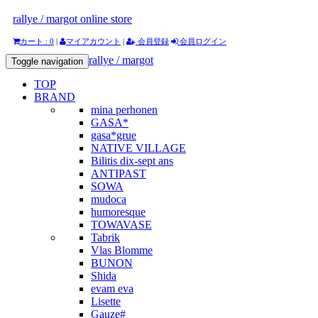
rallye / margot online store
カート : 0
|
マイアカウント
|
会員登録
会員ログイン
rallye / margot
Toggle navigation
TOP
BRAND
mina perhonen
GASA*
gasa*grue
NATIVE VILLAGE
Bilitis dix-sept ans
ANTIPAST
SOWA
mudoca
humoresque
TOWAVASE
Tabrik
Vlas Blomme
BUNON
Shida
evam eva
Lisette
Gauze#