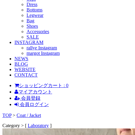
Dress
Bottoms
Legwear
Bag
Shoes
Accessories
SALE
INSTAGRAM
rallye Instagram
margot Instagram
NEWS
BLOG
WEBSITE
CONTACT
ショッピングカート : 0
マイアカウント
会員登録
会員ログイン
TOP
>
Coat / Jacket
Category > [
Laboratory
]