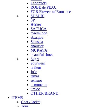
Laboratory
ROBE de PEAU
FOR Flowers of Romance
SUSURI
ŠP
Hériter
SACUCA
rosemunde
eb.a.gos
Sciuscià
chausser
MUKAVA
beautiful shoes
Sugri
yourwear
la fleur
JoJo
tamas
semeno
nemunemu
umloo
OTHER BRAND
ITEMS
Coat / Jacket
Tops