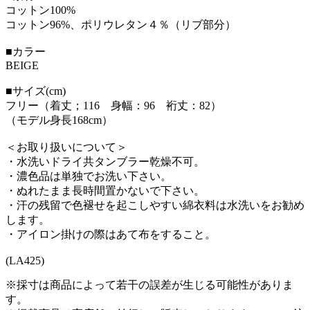
コットン100%
コットン96%、ポリウレタン４％（リブ部分）
■カラー
BEIGE
■サイズ(cm)
フリー（着丈；116 身幅：96 裄丈：82）
（モデル身長168cm）
＜お取り扱いについて＞
・水洗いドライ共タンブラー乾燥不可。
・濃色品は単独でお洗い下さい。
・ぬれたまま長時間置かないで下さい。
・汗の残留で色褪せを起こしやすい綿衣料は水洗いをお勧め
します。
・アイロン掛けの際はあて布をすること。
(LA425)
※採寸は商品によって若干の誤差が生じる可能性がありま
す。