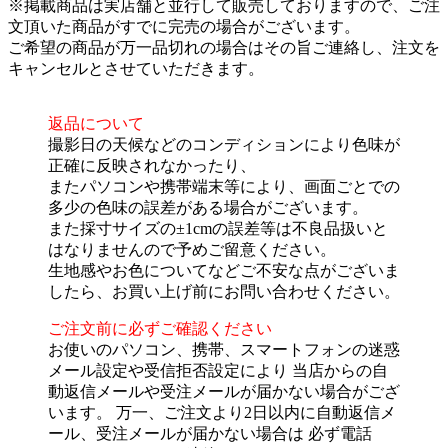
※掲載商品は実店舗と並行して販売しておりますので、ご注
文頂いた商品がすでに完売の場合がございます。
ご希望の商品が万一品切れの場合はその旨ご連絡し、注文を
キャンセルとさせていただきます。
返品について
撮影日の天候などのコンディションにより色味が
正確に反映されなかったり、
またパソコンや携帯端末等により、画面ごとでの
多少の色味の誤差がある場合がございます。
また採寸サイズの±1cmの誤差等は不良品扱いと
はなりませんので予めご留意ください。
生地感やお色についてなどご不安な点がございま
したら、お買い上げ前にお問い合わせください。
ご注文前に必ずご確認ください
お使いのパソコン、携帯、スマートフォンの迷惑
メール設定や受信拒否設定により 当店からの自
動返信メールや受注メールが届かない場合がござ
います。 万一、ご注文より2日以内に自動返信メ
ール、受注メールが届かない場合は 必ず電話