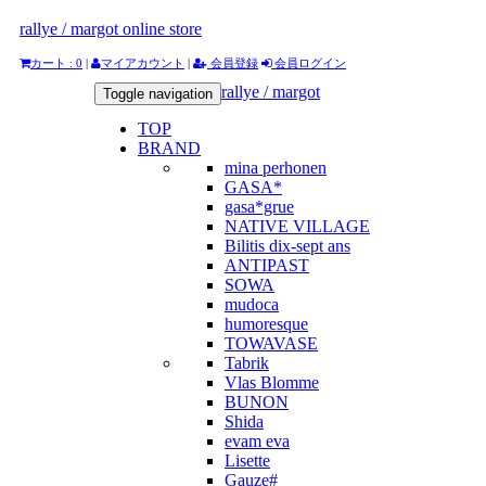
rallye / margot online store
カート : 0
|
マイアカウント
|
会員登録
会員ログイン
rallye / margot
Toggle navigation
TOP
BRAND
mina perhonen
GASA*
gasa*grue
NATIVE VILLAGE
Bilitis dix-sept ans
ANTIPAST
SOWA
mudoca
humoresque
TOWAVASE
Tabrik
Vlas Blomme
BUNON
Shida
evam eva
Lisette
Gauze#