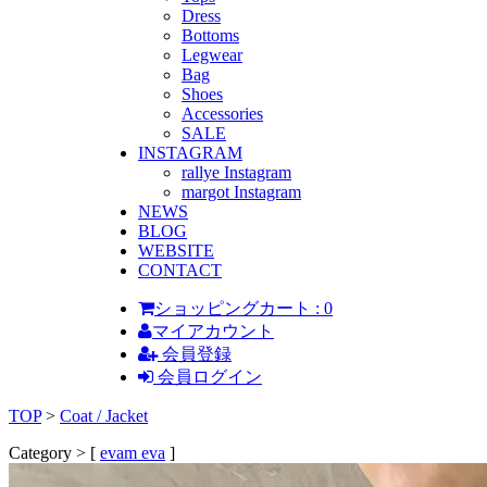
Dress
Bottoms
Legwear
Bag
Shoes
Accessories
SALE
INSTAGRAM
rallye Instagram
margot Instagram
NEWS
BLOG
WEBSITE
CONTACT
ショッピングカート : 0
マイアカウント
会員登録
会員ログイン
TOP
>
Coat / Jacket
Category > [
evam eva
]