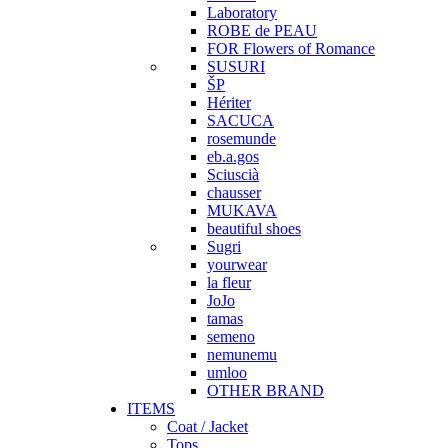
Laboratory
ROBE de PEAU
FOR Flowers of Romance
SUSURI
ŠP
Hériter
SACUCA
rosemunde
eb.a.gos
Sciuscià
chausser
MUKAVA
beautiful shoes
Sugri
yourwear
la fleur
JoJo
tamas
semeno
nemunemu
umloo
OTHER BRAND
ITEMS
Coat / Jacket
Tops