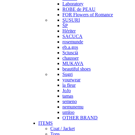
Laboratory
ROBE de PEAU
FOR Flowers of Romance
SUSURI
ŠP
Hériter
SACUCA
rosemunde
eb.a.gos
Sciuscià
chausser
MUKAVA
beautiful shoes
Sugri
yourwear
la fleur
JoJo
tamas
semeno
nemunemu
umloo
OTHER BRAND
ITEMS
Coat / Jacket
Tops