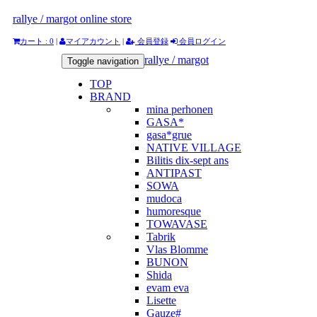
rallye / margot online store
カート : 0
|
マイアカウント
|
会員登録
会員ログイン
rallye / margot
Toggle navigation
TOP
BRAND
mina perhonen
GASA*
gasa*grue
NATIVE VILLAGE
Bilitis dix-sept ans
ANTIPAST
SOWA
mudoca
humoresque
TOWAVASE
Tabrik
Vlas Blomme
BUNON
Shida
evam eva
Lisette
Gauze#