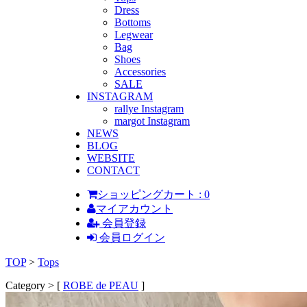
Dress
Bottoms
Legwear
Bag
Shoes
Accessories
SALE
INSTAGRAM
rallye Instagram
margot Instagram
NEWS
BLOG
WEBSITE
CONTACT
ショッピングカート : 0
マイアカウント
会員登録
会員ログイン
TOP
>
Tops
Category > [
ROBE de PEAU
]