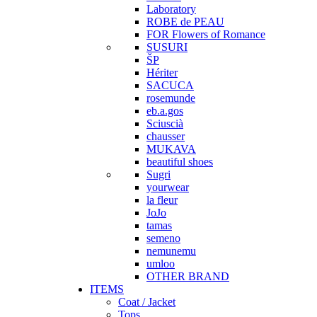
Laboratory
ROBE de PEAU
FOR Flowers of Romance
SUSURI
ŠP
Hériter
SACUCA
rosemunde
eb.a.gos
Sciuscià
chausser
MUKAVA
beautiful shoes
Sugri
yourwear
la fleur
JoJo
tamas
semeno
nemunemu
umloo
OTHER BRAND
ITEMS
Coat / Jacket
Tops