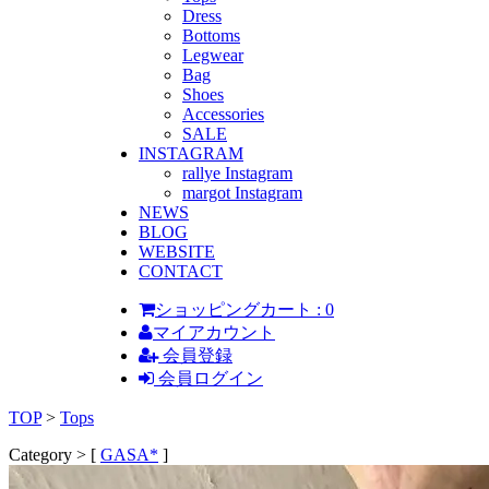
Dress
Bottoms
Legwear
Bag
Shoes
Accessories
SALE
INSTAGRAM
rallye Instagram
margot Instagram
NEWS
BLOG
WEBSITE
CONTACT
ショッピングカート : 0
マイアカウント
会員登録
会員ログイン
TOP
>
Tops
Category > [
GASA*
]