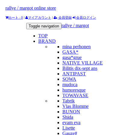
rallye / margot online store
カート : 0
|
マイアカウント
|
会員登録
会員ログイン
rallye / margot
Toggle navigation
TOP
BRAND
mina perhonen
GASA*
gasa*grue
NATIVE VILLAGE
Bilitis dix-sept ans
ANTIPAST
SOWA
mudoca
humoresque
TOWAVASE
Tabrik
Vlas Blomme
BUNON
Shida
evam eva
Lisette
Gauze#