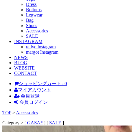
Dress
Bottoms
Legwear
Bag
Shoes
Accessories
SALE
INSTAGRAM
rallye Instagram
margot Instagram
NEWS
BLOG
WEBSITE
CONTACT
ショッピングカート : 0
マイアカウント
会員登録
会員ログイン
TOP
>
Accessories
Category > [
GASA*
] [
SALE
]