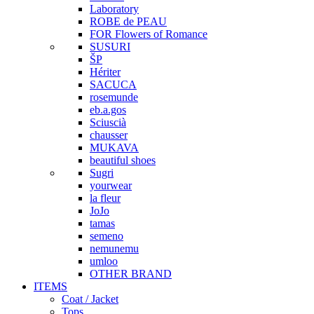
Laboratory
ROBE de PEAU
FOR Flowers of Romance
SUSURI
ŠP
Hériter
SACUCA
rosemunde
eb.a.gos
Sciuscià
chausser
MUKAVA
beautiful shoes
Sugri
yourwear
la fleur
JoJo
tamas
semeno
nemunemu
umloo
OTHER BRAND
ITEMS
Coat / Jacket
Tops