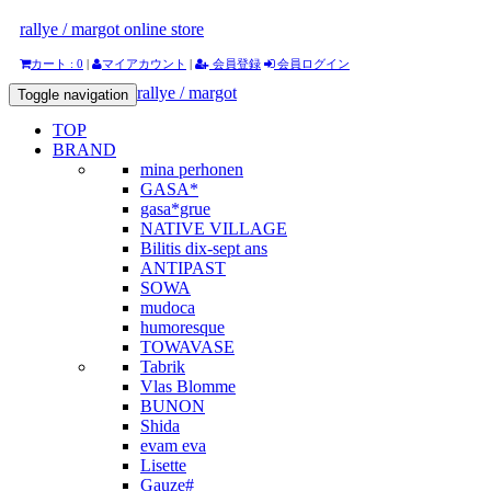
rallye / margot online store
カート : 0
|
マイアカウント
|
会員登録
会員ログイン
rallye / margot
Toggle navigation
TOP
BRAND
mina perhonen
GASA*
gasa*grue
NATIVE VILLAGE
Bilitis dix-sept ans
ANTIPAST
SOWA
mudoca
humoresque
TOWAVASE
Tabrik
Vlas Blomme
BUNON
Shida
evam eva
Lisette
Gauze#