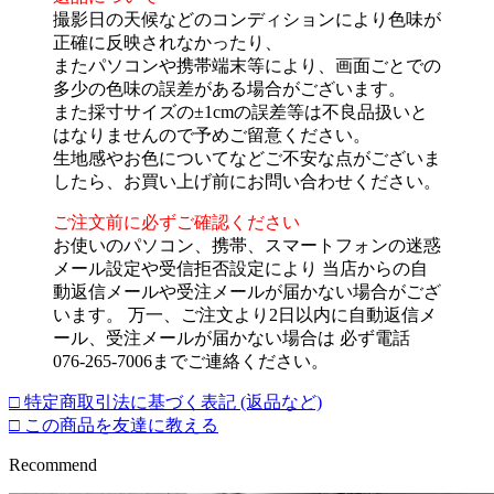
撮影日の天候などのコンディションにより色味が
正確に反映されなかったり、
またパソコンや携帯端末等により、画面ごとでの
多少の色味の誤差がある場合がございます。
また採寸サイズの±1cmの誤差等は不良品扱いと
はなりませんので予めご留意ください。
生地感やお色についてなどご不安な点がございま
したら、お買い上げ前にお問い合わせください。
ご注文前に必ずご確認ください
お使いのパソコン、携帯、スマートフォンの迷惑
メール設定や受信拒否設定により 当店からの自
動返信メールや受注メールが届かない場合がござ
います。 万一、ご注文より2日以内に自動返信メ
ール、受注メールが届かない場合は 必ず電話
076-265-7006までご連絡ください。
□ 特定商取引法に基づく表記 (返品など)
□ この商品を友達に教える
Recommend