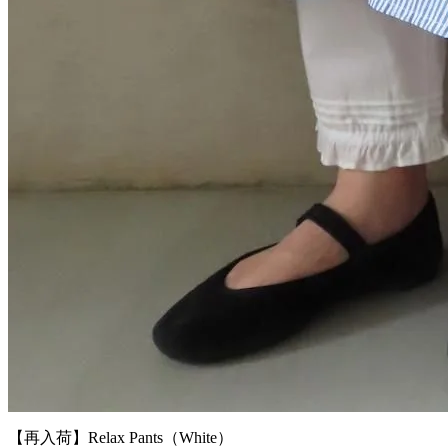
【再入荷】Relax Pants（White）