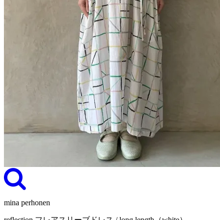
mina perhonen
reflection フレアスリーブドレス / long length（white）