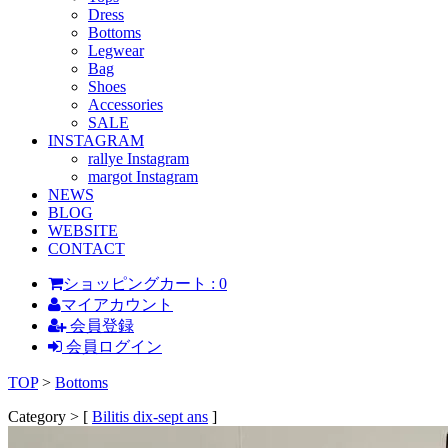
Dress
Bottoms
Legwear
Bag
Shoes
Accessories
SALE
INSTAGRAM
rallye Instagram
margot Instagram
NEWS
BLOG
WEBSITE
CONTACT
ショッピングカート : 0
マイアカウント
会員登録
会員ログイン
TOP
>
Bottoms
Category > [
Bilitis dix-sept ans
]