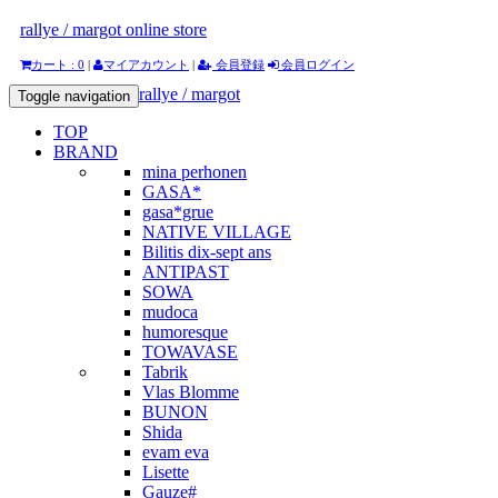
rallye / margot online store
カート : 0
|
マイアカウント
|
会員登録
会員ログイン
rallye / margot
Toggle navigation
TOP
BRAND
mina perhonen
GASA*
gasa*grue
NATIVE VILLAGE
Bilitis dix-sept ans
ANTIPAST
SOWA
mudoca
humoresque
TOWAVASE
Tabrik
Vlas Blomme
BUNON
Shida
evam eva
Lisette
Gauze#