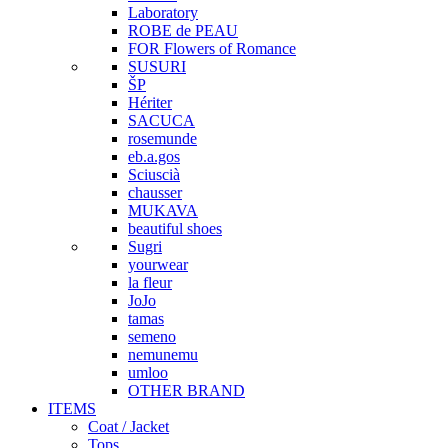
Laboratory
ROBE de PEAU
FOR Flowers of Romance
SUSURI
ŠP
Hériter
SACUCA
rosemunde
eb.a.gos
Sciuscià
chausser
MUKAVA
beautiful shoes
Sugri
yourwear
la fleur
JoJo
tamas
semeno
nemunemu
umloo
OTHER BRAND
ITEMS
Coat / Jacket
Tops