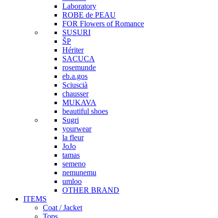
Laboratory
ROBE de PEAU
FOR Flowers of Romance
SUSURI
ŠP
Hériter
SACUCA
rosemunde
eb.a.gos
Sciuscià
chausser
MUKAVA
beautiful shoes
Sugri
yourwear
la fleur
JoJo
tamas
semeno
nemunemu
umloo
OTHER BRAND
ITEMS
Coat / Jacket
Tops