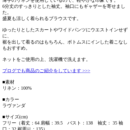
薄手のリネンを使用しているので、軽やかな印象です。
6分丈のすっきりとした袖丈。袖口にもギャザーを寄せまし
た。
盛夏も涼しく着られるブラウスです。
ゆったりとしたスカートやワイドパンツにウエストインせず
に、
裾を出して着るのはもちろん、ボトムスにインした着こなし
もおすすめ。
ネットをご使用の上、洗濯機で洗えます。
ブログでも商品のご紹介をしています >>>
■素材
リネン：100%
■カラー
ラヴァンダ
■サイズ(cm)
フリー（着丈：64 肩幅：39.5 バスト：138 袖丈： 35 袖
口：32 裾周り：135）