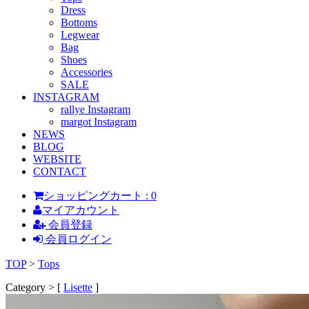
Dress
Bottoms
Legwear
Bag
Shoes
Accessories
SALE
INSTAGRAM
rallye Instagram
margot Instagram
NEWS
BLOG
WEBSITE
CONTACT
ショッピングカート : 0
マイアカウント
会員登録
会員ログイン
TOP
>
Tops
Category > [
Lisette
]