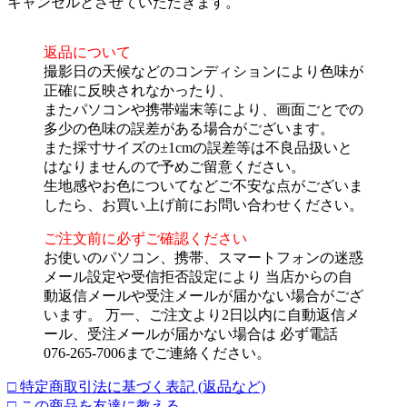
キャンセルとさせていただきます。
返品について
撮影日の天候などのコンディションにより色味が
正確に反映されなかったり、
またパソコンや携帯端末等により、画面ごとでの
多少の色味の誤差がある場合がございます。
また採寸サイズの±1cmの誤差等は不良品扱いと
はなりませんので予めご留意ください。
生地感やお色についてなどご不安な点がございま
したら、お買い上げ前にお問い合わせください。
ご注文前に必ずご確認ください
お使いのパソコン、携帯、スマートフォンの迷惑
メール設定や受信拒否設定により 当店からの自
動返信メールや受注メールが届かない場合がござ
います。 万一、ご注文より2日以内に自動返信メ
ール、受注メールが届かない場合は 必ず電話
076-265-7006までご連絡ください。
□ 特定商取引法に基づく表記 (返品など)
□ この商品を友達に教える