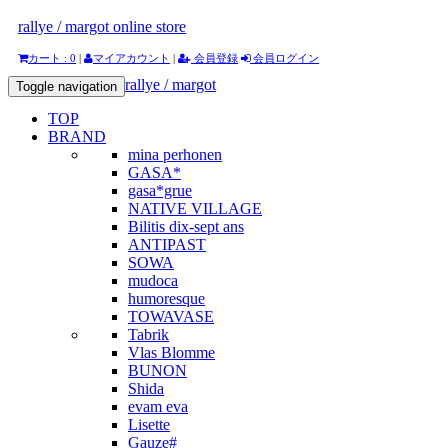
rallye / margot online store
カート : 0
|
マイアカウント
|
会員登録
会員ログイン
rallye / margot
Toggle navigation
TOP
BRAND
mina perhonen
GASA*
gasa*grue
NATIVE VILLAGE
Bilitis dix-sept ans
ANTIPAST
SOWA
mudoca
humoresque
TOWAVASE
Tabrik
Vlas Blomme
BUNON
Shida
evam eva
Lisette
Gauze#