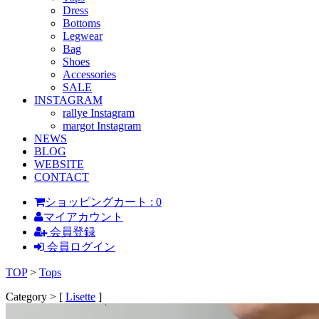
Dress
Bottoms
Legwear
Bag
Shoes
Accessories
SALE
INSTAGRAM
rallye Instagram
margot Instagram
NEWS
BLOG
WEBSITE
CONTACT
ショッピングカート : 0
マイアカウント
会員登録
会員ログイン
TOP
>
Tops
Category > [
Lisette
]