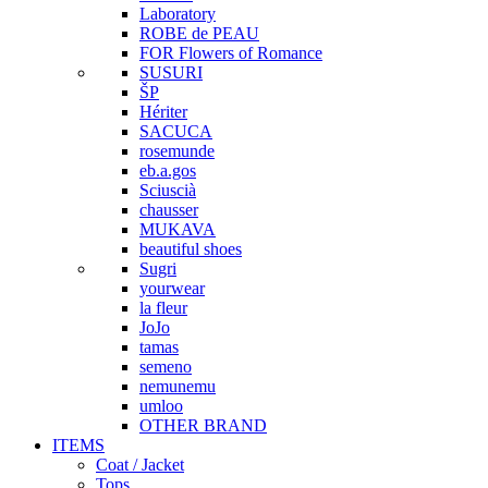
Laboratory
ROBE de PEAU
FOR Flowers of Romance
SUSURI
ŠP
Hériter
SACUCA
rosemunde
eb.a.gos
Sciuscià
chausser
MUKAVA
beautiful shoes
Sugri
yourwear
la fleur
JoJo
tamas
semeno
nemunemu
umloo
OTHER BRAND
ITEMS
Coat / Jacket
Tops