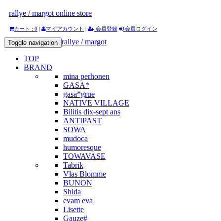
rallye / margot online store
カート : 0
|
マイアカウント
|
会員登録
会員ログイン
rallye / margot
Toggle navigation
TOP
BRAND
mina perhonen
GASA*
gasa*grue
NATIVE VILLAGE
Bilitis dix-sept ans
ANTIPAST
SOWA
mudoca
humoresque
TOWAVASE
Tabrik
Vlas Blomme
BUNON
Shida
evam eva
Lisette
Gauze#