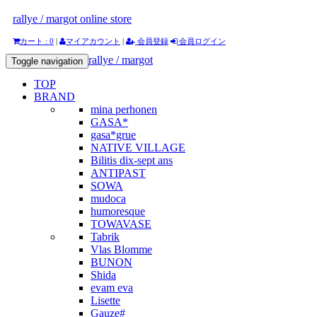
rallye / margot online store
カート : 0
|
マイアカウント
|
会員登録
会員ログイン
rallye / margot
Toggle navigation
TOP
BRAND
mina perhonen
GASA*
gasa*grue
NATIVE VILLAGE
Bilitis dix-sept ans
ANTIPAST
SOWA
mudoca
humoresque
TOWAVASE
Tabrik
Vlas Blomme
BUNON
Shida
evam eva
Lisette
Gauze#