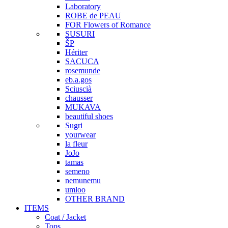
Laboratory
ROBE de PEAU
FOR Flowers of Romance
SUSURI
ŠP
Hériter
SACUCA
rosemunde
eb.a.gos
Sciuscià
chausser
MUKAVA
beautiful shoes
Sugri
yourwear
la fleur
JoJo
tamas
semeno
nemunemu
umloo
OTHER BRAND
ITEMS
Coat / Jacket
Tops