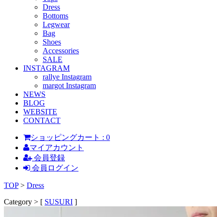
Dress
Bottoms
Legwear
Bag
Shoes
Accessories
SALE
INSTAGRAM
rallye Instagram
margot Instagram
NEWS
BLOG
WEBSITE
CONTACT
ショッピングカート : 0
マイアカウント
会員登録
会員ログイン
TOP
>
Dress
Category > [
SUSURI
]