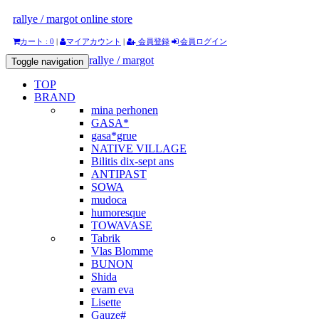
rallye / margot online store
カート : 0
|
マイアカウント
|
会員登録
会員ログイン
rallye / margot
Toggle navigation
TOP
BRAND
mina perhonen
GASA*
gasa*grue
NATIVE VILLAGE
Bilitis dix-sept ans
ANTIPAST
SOWA
mudoca
humoresque
TOWAVASE
Tabrik
Vlas Blomme
BUNON
Shida
evam eva
Lisette
Gauze#