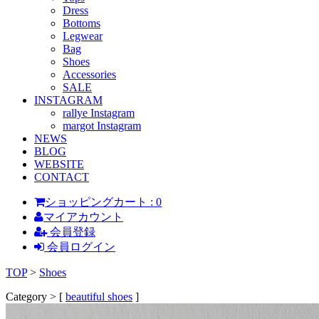
Dress
Bottoms
Legwear
Bag
Shoes
Accessories
SALE
INSTAGRAM
rallye Instagram
margot Instagram
NEWS
BLOG
WEBSITE
CONTACT
ショッピングカート : 0
マイアカウント
会員登録
会員ログイン
TOP
>
Shoes
Category > [
beautiful shoes
]