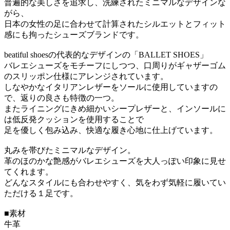
普遍的な美しさを追求し、洗練されたミニマルなデザインな
がら、
日本の女性の足に合わせて計算されたシルエットとフィット
感にも拘ったシューズブランドです。
beatiful shoesの代表的なデザインの「BALLET SHOES」
バレエシューズをモチーフにしつつ、口周りがギャザーゴム
のスリッポン仕様にアレンジされています。
しなやかなイタリアンレザーをソールに使用していますの
で、返りの良さも特徴の一つ。
またライニングにきめ細かいシープレザーと、インソールに
は低反発クッションを使用することで
足を優しく包み込み、快適な履き心地に仕上げています。
丸みを帯びたミニマルなデザイン。
革のほのかな艶感がバレエシューズを大人っぽい印象に見せ
てくれます。
どんなスタイルにも合わせやすく、気をわず気軽に履いてい
ただける１足です。
■素材
牛革