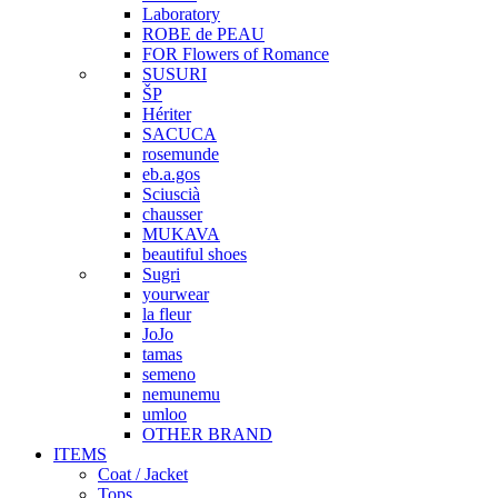
Laboratory
ROBE de PEAU
FOR Flowers of Romance
SUSURI
ŠP
Hériter
SACUCA
rosemunde
eb.a.gos
Sciuscià
chausser
MUKAVA
beautiful shoes
Sugri
yourwear
la fleur
JoJo
tamas
semeno
nemunemu
umloo
OTHER BRAND
ITEMS
Coat / Jacket
Tops