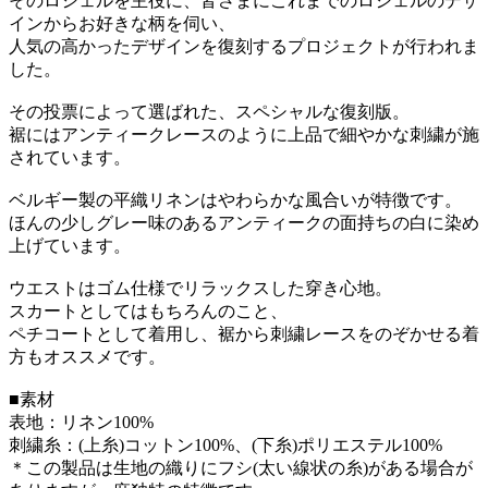
そのロシェルを主役に、皆さまにこれまでのロシェルのデザ
インからお好きな柄を伺い、
人気の高かったデザインを復刻するプロジェクトが行われま
した。
その投票によって選ばれた、スペシャルな復刻版。
裾にはアンティークレースのように上品で細やかな刺繍が施
されています。
ベルギー製の平織リネンはやわらかな風合いが特徴です。
ほんの少しグレー味のあるアンティークの面持ちの白に染め
上げています。
ウエストはゴム仕様でリラックスした穿き心地。
スカートとしてはもちろんのこと、
ペチコートとして着用し、裾から刺繍レースをのぞかせる着
方もオススメです。
■素材
表地：リネン100%
刺繍糸：(上糸)コットン100%、(下糸)ポリエステル100%
＊この製品は生地の織りにフシ(太い線状の糸)がある場合が