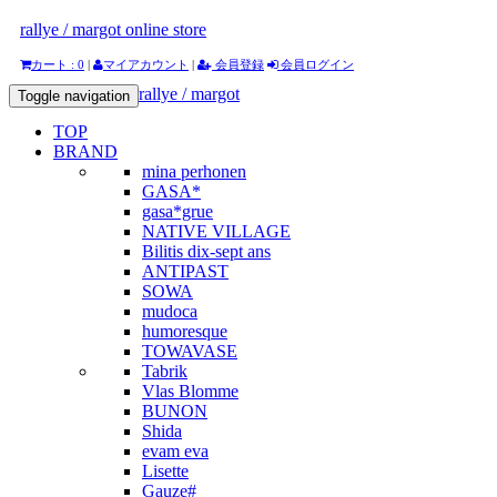
rallye / margot online store
カート : 0
|
マイアカウント
|
会員登録
会員ログイン
rallye / margot
Toggle navigation
TOP
BRAND
mina perhonen
GASA*
gasa*grue
NATIVE VILLAGE
Bilitis dix-sept ans
ANTIPAST
SOWA
mudoca
humoresque
TOWAVASE
Tabrik
Vlas Blomme
BUNON
Shida
evam eva
Lisette
Gauze#