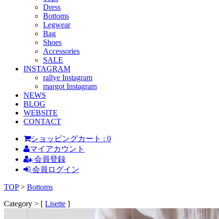
Dress
Bottoms
Legwear
Bag
Shoes
Accessories
SALE
INSTAGRAM
rallye Instagram
margot Instagram
NEWS
BLOG
WEBSITE
CONTACT
ショッピングカート : 0
マイアカウント
会員登録
会員ログイン
TOP
>
Bottoms
Category > [
Lisette
]