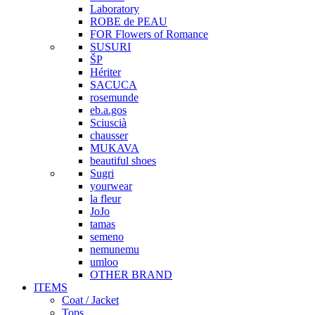
Laboratory
ROBE de PEAU
FOR Flowers of Romance
SUSURI
ŠP
Hériter
SACUCA
rosemunde
eb.a.gos
Sciuscià
chausser
MUKAVA
beautiful shoes
Sugri
yourwear
la fleur
JoJo
tamas
semeno
nemunemu
umloo
OTHER BRAND
ITEMS
Coat / Jacket
Tops