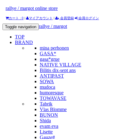
rallye / margot online store
カート : 0
|
マイアカウント
|
会員登録
会員ログイン
rallye / margot
Toggle navigation
TOP
BRAND
mina perhonen
GASA*
gasa*grue
NATIVE VILLAGE
Bilitis dix-sept ans
ANTIPAST
SOWA
mudoca
humoresque
TOWAVASE
Tabrik
Vlas Blomme
BUNON
Shida
evam eva
Lisette
Gauze#