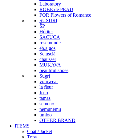
Laboratory
ROBE de PEAU
FOR Flowers of Romance
SUSURI
ŠP
Hériter
SACUCA
rosemunde
eb.a.gos
Sciuscià
chausser
MUKAVA
beautiful shoes
Sugri
yourwear
la fleur
JoJo
tamas
semeno
nemunemu
umloo
OTHER BRAND
ITEMS
Coat / Jacket
Tops