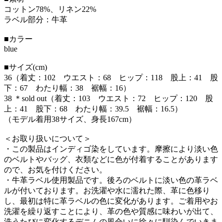
コットン78%、リネン22%
ラベル部分：牛革
■カラー
blue
■サイズ(cm)
36（着丈：102 ウエスト：68 ヒップ：118 股上：41 股
下：67 わたり幅：38 裾幅：16）
38 ＊sold out（着丈：103 ウエスト：72 ヒップ：120 股
上：41 股下：68 わたり幅：39.5 裾幅：16.5）
（モデル着用38サイズ、身長167cm）
＜お取り扱いについて＞
・この製品はインディゴ染をしています。摩擦により淡い色
のベルトやバッグ、衣類などに色が付着することがあります
ので、お気を付けください。
・牛革ラベル使用製品です。後ろのベルトに淡い色の革ラベ
ルが付いております。お洗濯や水に濡れた際、革に色移り
し、最初は特に革ラベルの色に変化があります。ご着用やお
洗濯を繰り返すことにより、革の色や質感に味わいが出て、
洗うたびに変化するデニムの風合いに徐々に馴染んでいきま