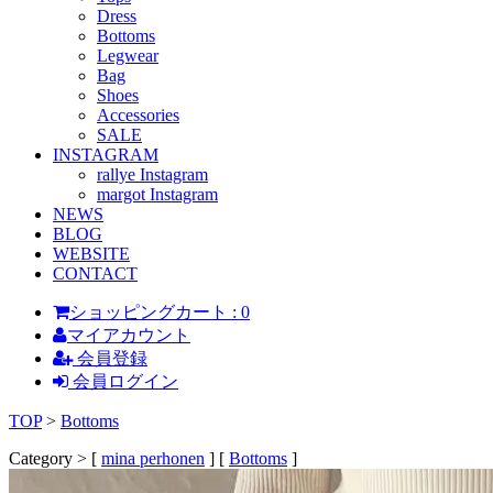
Dress
Bottoms
Legwear
Bag
Shoes
Accessories
SALE
INSTAGRAM
rallye Instagram
margot Instagram
NEWS
BLOG
WEBSITE
CONTACT
ショッピングカート : 0
マイアカウント
会員登録
会員ログイン
TOP
>
Bottoms
Category > [
mina perhonen
] [
Bottoms
]