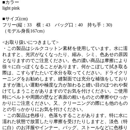
■カラー
light pink
■サイズ(cm)
フリー(縦：33 横：43 バッグ口：40 持ち手：30)
（モデル身長167cm）
<お取り扱いにつきまして>
・この製品はシルクコットン素材を使用しています。水に濡
れますと、光沢がなくなったり、縮み、シミ、色あせの原因
となりますのでご注意ください。色の濃い商品は摩擦により
徐々に白っぽくなることがあります。何かこぼして拭き取る
際は、こすらずたたいて水分を取ってください。ドライクリ
ーニングをお勧めします。縫製面では充分な補強をしており
ますが激しい運動や極度な力が加わると縫い目のほつれや裂
けてしまうことがありますのでお気を付けください。ご使用
時にベルトや周囲の壁など表面の粗いものとの摩擦やひっか
かりにご注意ください。又、クリーニングの際にも他のもの
との引っかかりにお気を付けください。
・この製品は色移り、色落ちすることがあります。特に水に
濡れた状態で放置したり摩擦を受けたりしますと、淡色（特
に白）のお洋服やインナー、バッグ、ストールなどに色移り