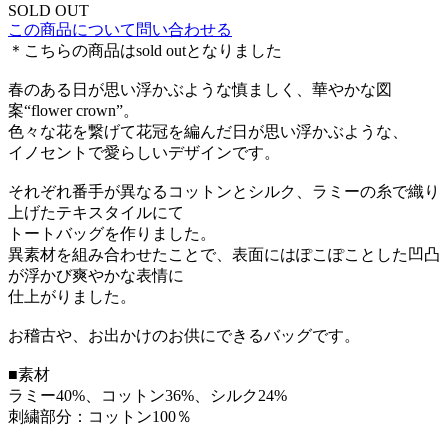
SOLD OUT
この商品について問い合わせる
＊こちらの商品はsold outとなりました
春のある日が思い浮かぶような慎ましく、華やかな図
案“flower crown”。
色々な花を繋げて花冠を編んだ日が思い浮かぶような、
イノセントで愛らしいデザインです。
それぞれ番手が異なるコットンとシルク、ラミーの糸で織り
上げたテキスタイルにて
トートバッグを作りました。
異素材を組み合わせたことで、表面にはぽこぽことした凹凸
が浮かび爽やかな表情に
仕上がりました。
お稽古や、お出かけのお供にできるバッグです。
■素材
ラミー40%、コットン36%、シルク24%
刺繍部分：コットン100％