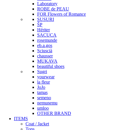
Laboratory
ROBE de PEAU
FOR Flowers of Romance
SUSURI
ŠP
Hériter
SACUCA
rosemunde
eb.a.gos
Sciuscià
chausser
MUKAVA
beautiful shoes
Sugri
yourwear
la fleur
JoJo
tamas
semeno
nemunemu
umloo
OTHER BRAND
ITEMS
Coat / Jacket
Tops