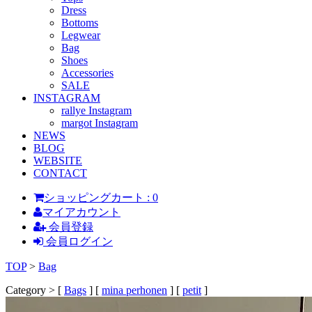
Dress
Bottoms
Legwear
Bag
Shoes
Accessories
SALE
INSTAGRAM
rallye Instagram
margot Instagram
NEWS
BLOG
WEBSITE
CONTACT
ショッピングカート : 0
マイアカウント
会員登録
会員ログイン
TOP
>
Bag
Category > [
Bags
] [
mina perhonen
] [
petit
]