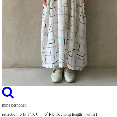
mina perhonen
reflection フレアスリーブドレス / long length（white）