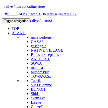
rallye / margot online store
カート : 0
|
マイアカウント
|
会員登録
会員ログイン
rallye / margot
Toggle navigation
TOP
BRAND
mina perhonen
GASA*
gasa*grue
NATIVE VILLAGE
Bilitis dix-sept ans
ANTIPAST
SOWA
mudoca
humoresque
TOWAVASE
Tabrik
Vlas Blomme
BUNON
Shida
evam eva
Lisette
Gauze#