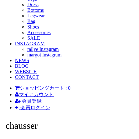
Dress
Bottoms
Legwear
Bag
Shoes
Accessories
SALE
INSTAGRAM
rallye Instagram
margot Instagram
NEWS
BLOG
WEBSITE
CONTACT
ショッピングカート : 0
マイアカウント
会員登録
会員ログイン
chausser