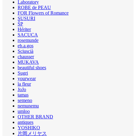
Laboratory
ROBE de PEAU
FOR Flowers of Romance
SUSURI
ŠP
Hériter
SACUCA
rosemunde
eb.a.gos
Sciuscià
chausser
MUKAVA
beautiful shoes
Sugri
yourwear
la fleur
JoJo
tamas
semeno
nemunemu
umloo
OTHER BRAND
antiques
YOSHIKO
片岡メリヤス