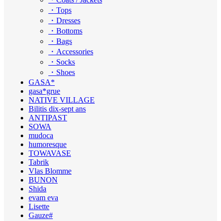
・Tops
・Dresses
・Bottoms
・Bags
・Accessories
・Socks
・Shoes
GASA*
gasa*grue
NATIVE VILLAGE
Bilitis dix-sept ans
ANTIPAST
SOWA
mudoca
humoresque
TOWAVASE
Tabrik
Vlas Blomme
BUNON
Shida
evam eva
Lisette
Gauze#