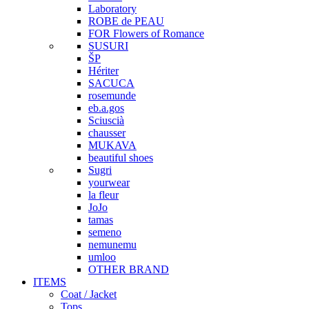
Laboratory
ROBE de PEAU
FOR Flowers of Romance
SUSURI
ŠP
Hériter
SACUCA
rosemunde
eb.a.gos
Sciuscià
chausser
MUKAVA
beautiful shoes
Sugri
yourwear
la fleur
JoJo
tamas
semeno
nemunemu
umloo
OTHER BRAND
ITEMS
Coat / Jacket
Tops