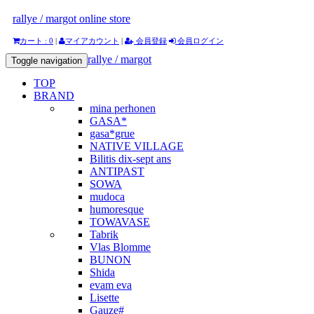
rallye / margot online store
カート : 0
|
マイアカウント
|
会員登録
会員ログイン
rallye / margot
Toggle navigation
TOP
BRAND
mina perhonen
GASA*
gasa*grue
NATIVE VILLAGE
Bilitis dix-sept ans
ANTIPAST
SOWA
mudoca
humoresque
TOWAVASE
Tabrik
Vlas Blomme
BUNON
Shida
evam eva
Lisette
Gauze#