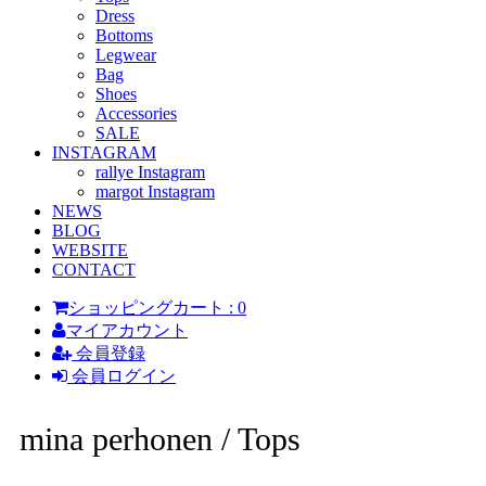
Dress
Bottoms
Legwear
Bag
Shoes
Accessories
SALE
INSTAGRAM
rallye Instagram
margot Instagram
NEWS
BLOG
WEBSITE
CONTACT
ショッピングカート : 0
マイアカウント
会員登録
会員ログイン
mina perhonen / Tops