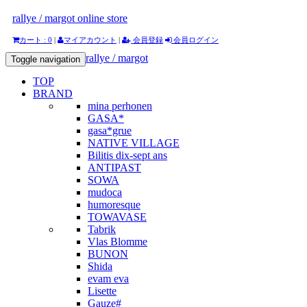
rallye / margot online store
カート : 0
|
マイアカウント
|
会員登録
会員ログイン
rallye / margot
Toggle navigation
TOP
BRAND
mina perhonen
GASA*
gasa*grue
NATIVE VILLAGE
Bilitis dix-sept ans
ANTIPAST
SOWA
mudoca
humoresque
TOWAVASE
Tabrik
Vlas Blomme
BUNON
Shida
evam eva
Lisette
Gauze#