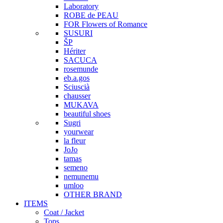
Laboratory
ROBE de PEAU
FOR Flowers of Romance
SUSURI
ŠP
Hériter
SACUCA
rosemunde
eb.a.gos
Sciuscià
chausser
MUKAVA
beautiful shoes
Sugri
yourwear
la fleur
JoJo
tamas
semeno
nemunemu
umloo
OTHER BRAND
ITEMS
Coat / Jacket
Tops