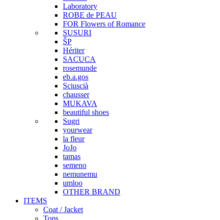
Laboratory
ROBE de PEAU
FOR Flowers of Romance
SUSURI
ŠP
Hériter
SACUCA
rosemunde
eb.a.gos
Sciuscià
chausser
MUKAVA
beautiful shoes
Sugri
yourwear
la fleur
JoJo
tamas
semeno
nemunemu
umloo
OTHER BRAND
ITEMS
Coat / Jacket
Tops