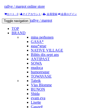
rallye / margot online store
カート : 0
|
マイアカウント
|
会員登録
会員ログイン
rallye / margot
Toggle navigation
TOP
BRAND
mina perhonen
GASA*
gasa*grue
NATIVE VILLAGE
Bilitis dix-sept ans
ANTIPAST
SOWA
mudoca
humoresque
TOWAVASE
Tabrik
Vlas Blomme
BUNON
Shida
evam eva
Lisette
Gauze#