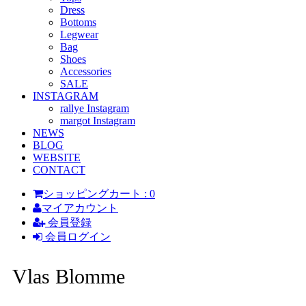
Dress
Bottoms
Legwear
Bag
Shoes
Accessories
SALE
INSTAGRAM
rallye Instagram
margot Instagram
NEWS
BLOG
WEBSITE
CONTACT
ショッピングカート : 0
マイアカウント
会員登録
会員ログイン
Vlas Blomme