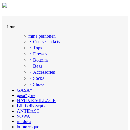
Brand
mina perhonen
・Coats / Jackets
・Tops
・Dresses
・Bottoms
・Bags
・Accessories
・Socks
・Shoes
GASA*
gasa*grue
NATIVE VILLAGE
Bilitis dix-sept ans
ANTIPAST
SOWA
mudoca
humoresque