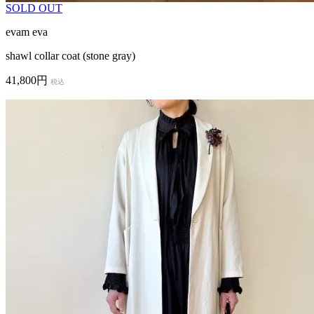
SOLD OUT
evam eva
shawl collar coat (stone gray)
41,800円
税込