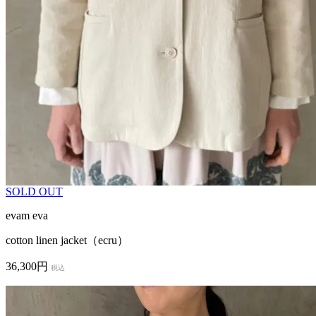
SOLD OUT
evam eva
cotton linen jacket（ecru）
36,300円
税込