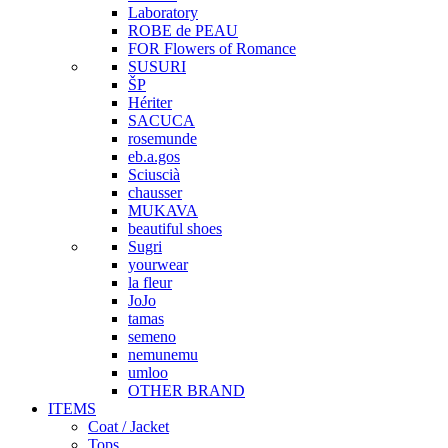
Laboratory
ROBE de PEAU
FOR Flowers of Romance
SUSURI
ŠP
Hériter
SACUCA
rosemunde
eb.a.gos
Sciuscià
chausser
MUKAVA
beautiful shoes
Sugri
yourwear
la fleur
JoJo
tamas
semeno
nemunemu
umloo
OTHER BRAND
ITEMS
Coat / Jacket
Tops