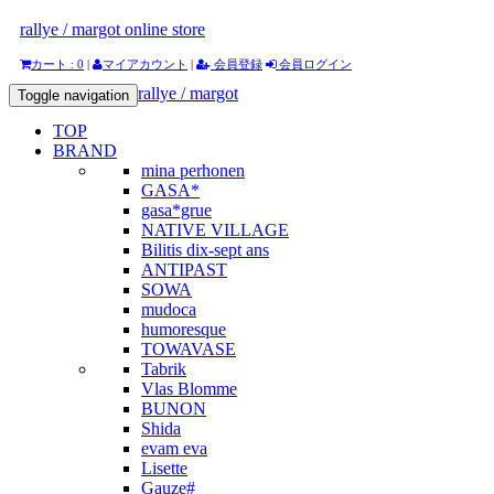
rallye / margot online store
カート : 0
|
マイアカウント
|
会員登録
会員ログイン
rallye / margot
Toggle navigation
TOP
BRAND
mina perhonen
GASA*
gasa*grue
NATIVE VILLAGE
Bilitis dix-sept ans
ANTIPAST
SOWA
mudoca
humoresque
TOWAVASE
Tabrik
Vlas Blomme
BUNON
Shida
evam eva
Lisette
Gauze#