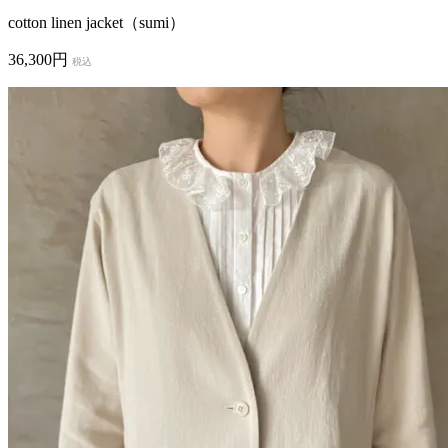
cotton linen jacket（sumi）
36,300円
税込