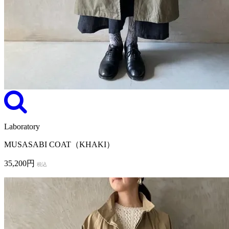
Laboratory
MUSASABI COAT（KHAKI）
35,200円
税込