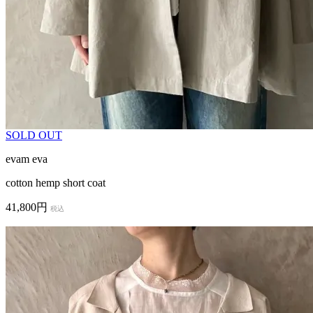
SOLD OUT
evam eva
cotton hemp short coat
41,800円
税込