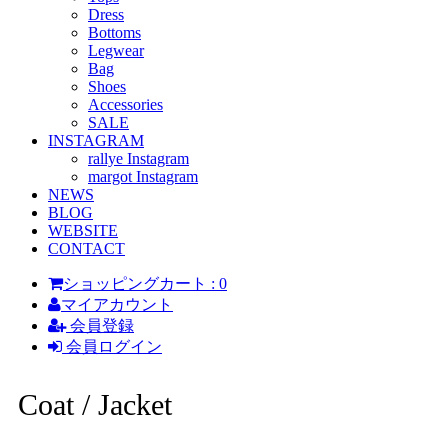
Dress
Bottoms
Legwear
Bag
Shoes
Accessories
SALE
INSTAGRAM
rallye Instagram
margot Instagram
NEWS
BLOG
WEBSITE
CONTACT
ショッピングカート : 0
マイアカウント
会員登録
会員ログイン
Coat / Jacket