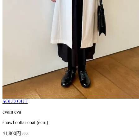
SOLD OUT
evam eva
shawl collar coat (ecru)
41,800円
税込