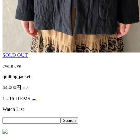
SOLD OUT
evam eva
quilting jacket
44,000円
税込
1 - 16 ITEMS
→
Watch List